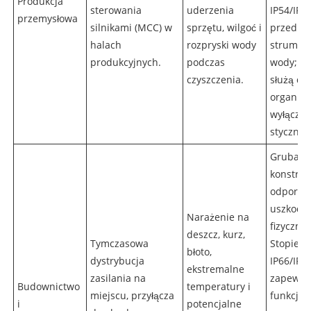
Produkcja
sterowania
uderzenia
IP54/IP6
przemysłowa
silnikami (MCC) w
sprzętu, wilgoć i
przed ku
halach
rozpryski wody
strumie
produkcyjnych.
podczas
wody; Sz
czyszczenia.
służą do
organiz
wyłączni
stycznik
Gruba s
konstrukc
odporna
uszkodz
Narażenie na
fizyczne;
deszcz, kurz,
Tymczasowa
Stopień 
błoto,
dystrybucja
IP66/IP6
ekstremalne
zasilania na
zapewni
Budownictwo
temperatury i
miejscu, przyłącza
funkcjon
i
potencjalne