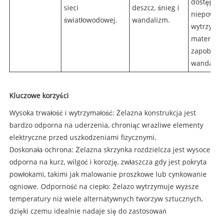
dostęp 
sieci
deszcz, śnieg i
niepowo
światłowodowej.
wandalizm.
wytrzyma
materiał
zapobie
wandali
Kluczowe korzyści
Wysoka trwałość i wytrzymałość: Żelazna konstrukcja jest
bardzo odporna na uderzenia, chroniąc wrażliwe elementy
elektryczne przed uszkodzeniami fizycznymi.
Doskonała ochrona: Żelazna skrzynka rozdzielcza jest wysoce
odporna na kurz, wilgoć i korozję, zwłaszcza gdy jest pokryta
powłokami, takimi jak malowanie proszkowe lub cynkowanie
ogniowe. Odporność na ciepło: Żelazo wytrzymuje wyższe
temperatury niż wiele alternatywnych tworzyw sztucznych,
dzięki czemu idealnie nadaje się do zastosowań