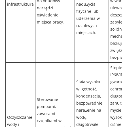
do obudowy
w warun
infrastruktura
nadużycia
narzędzi i
ulewneg
fizyczne lub
oświetlenie
deszczu 
uderzenia w
miejsca pracy.
zapyleni
ruchliwych
solidne
miejscach.
mechan
blokując
zwiększa
bezpiecz
Stopień 
IP68/IP6
Stała wysoka
gwarant
wilgotność,
ochronę
kondensacja,
długotr
Sterowanie
bezpośrednie
zanurzen
pompami,
narażenie na
myciem 
zaworami i
Oczyszczanie
wodę,
wysokim
czujnikami w
wody i
długotrwałe
ciśnieni