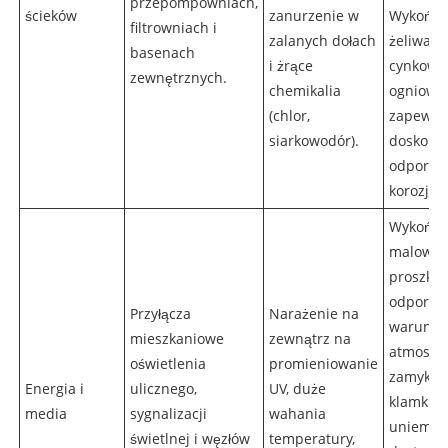
przepompowniach,
ścieków
zanurzenie w
Wykończ
filtrowniach i
zalanych dołach
żeliwa i
basenach
i żrące
cynkowa
zewnętrznych.
chemikalia
ogniowe
(chlor,
zapewni
siarkowodór).
doskona
odporno
korozję.
Wykończ
malowa
proszkow
odporne
Przyłącza
Narażenie na
warunki
mieszkaniowe
zewnątrz na
atmosfer
oświetlenia
promieniowanie
zamykan
Energia i
ulicznego,
UV, duże
klamki
media
sygnalizacji
wahania
uniemożl
świetlnej i węzłów
temperatury,