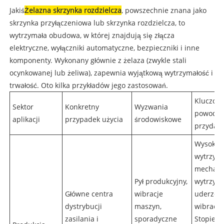
Jakiś
Żelazna skrzynka rozdzielcza
, powszechnie znana jako
skrzynka przyłączeniowa lub skrzynka rozdzielcza, to
wytrzymała obudowa, w której znajdują się złącza
elektryczne, wyłączniki automatyczne, bezpieczniki i inne
komponenty. Wykonany głównie z żelaza (zwykle stali
ocynkowanej lub żeliwa), zapewnia wyjątkową wytrzymałość i
trwałość. Oto kilka przykładów jego zastosowań.
Kluczow
Sektor
Konkretny
Wyzwania
powody
aplikacji
przypadek użycia
środowiskowe
przydatn
Wysoka
wytrzyma
mechani
Pył produkcyjny,
wytrzym
Główne centra
wibracje
uderzeni
dystrybucji
maszyn,
wibracje
zasilania i
sporadyczne
Stopień 